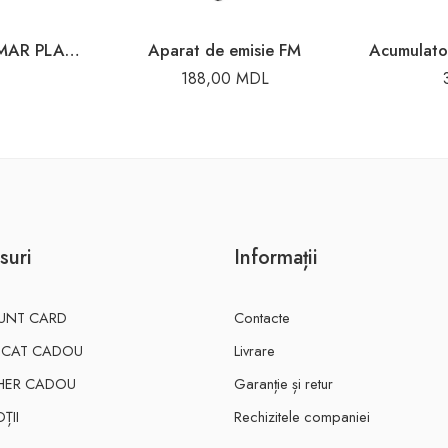
PLACUTA PENTRU NUMAR PLASTIC
Aparat de emisie FM
188,00
MDL
suri
Informații
UNT CARD
Contacte
FICAT CADOU
Livrare
HER CADOU
Garanție și retur
ȚII
Rechizitele companiei