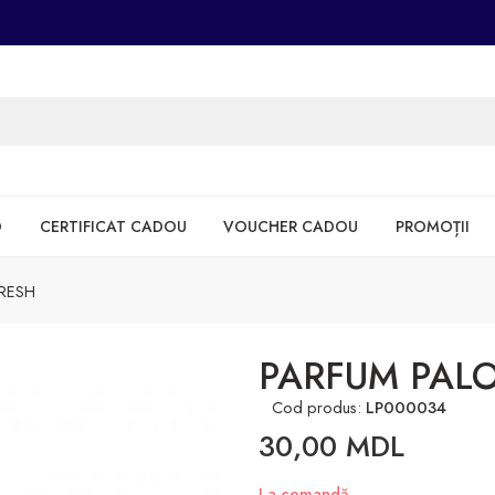
D
CERTIFICAT CADOU
VOUCHER CADOU
PROMOȚII
RESH
PARFUM PAL
Cod produs:
LP000034
30,00
MDL
La comandă