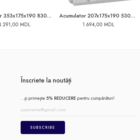
Acumulator 353x175x190 830A 100Ah Varta
Acumulator 207x175x190 530A 54Ah Bosch
3.291,00
MDL
1.694,00
MDL
Înscriete la noutăți
...și primește
5% REDUCERE
pentru cumpărături!