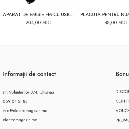
APARAT DE EMISIE FM CU USB CHARGER ISO9001
204,00
MDL
48,00
MDL
Informații de contact
Bonu
DISCO
str. Voluntarilor 8/4, Chișinău
CERTI
069 04 51 88
info@electromagazin.md
VOUC
electromagazin.md
PROMO