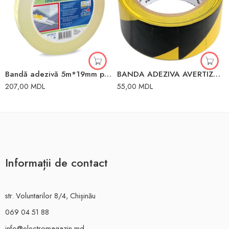
Bandă adezivă 5m*19mm pentru uși
BANDA ADEZIVA AVERTIZARE GALBEN-NEAGRA 48mmX33m VOREL
207,00
MDL
55,00
MDL
Informații de contact
str. Voluntarilor 8/4, Chișinău
069 04 51 88
info@electromagazin.md