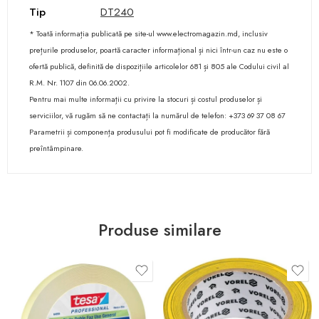
Tip
DT240
* Toată informația publicată pe site-ul www.electromagazin.md, inclusiv
prețurile produselor, poartă caracter informațional și nici într-un caz nu este o
ofertă publică, definită de dispozițiile articolelor 681 și 805 ale Codului civil al
R.M. Nr. 1107 din 06.06.2002.
Pentru mai multe informații cu privire la stocuri și costul produselor și
serviciilor, vă rugăm să ne contactați la numărul de telefon: +373 69 37 08 67
Parametrii și componența produsului pot fi modificate de producător fără
preîntâmpinare.
Produse similare