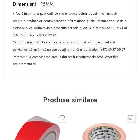
Dimensiuni
16MM
* Toată informația publicată pe site-ul www.electromagazin.md, inclusiv
prețurile produselor, poartă caracter informațional și nici într-un caz nu este o
ofertă publică, definită de dispozițiile articolelor 681 și 805 ale Codului civil al
R.M. Nr. 1107 din 06.06.2002.
Pentru mai multe informații cu privire la stocuri și costul produselor și
serviciilor, vă rugăm să ne contactați la numărul de telefon: +373 69 37 08 67
Parametrii și componența produsului pot fi modificate de producător fără
preîntâmpinare.
Produse similare