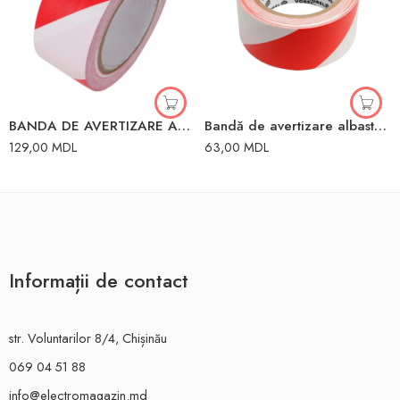
BANDA DE AVERTIZARE ALB/ROSU 80MM*200M
Bandă de avertizare albastru-Rosu 48mm x 33mm Vorel
129,00
MDL
63,00
MDL
Informații de contact
str. Voluntarilor 8/4, Chișinău
069 04 51 88
info@electromagazin.md