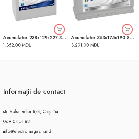
Acumulator 238x129x227 330A 45Ah Varta
Acumulator 353x175x190 830A 100Ah Varta
1.352,00
MDL
3.291,00
MDL
Informații de contact
str. Voluntarilor 8/4, Chișinău
069 04 51 88
info@electromagazin.md