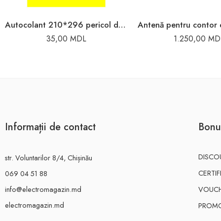
Autocolant 210*296 pericol de electrocutare
35,00
MDL
1.250,00
MD
Informații de contact
Bonu
DISCO
str. Voluntarilor 8/4, Chișinău
CERTI
069 04 51 88
info@electromagazin.md
VOUC
electromagazin.md
PROMO