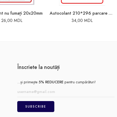
nt nu fumați 20x20mm
Autocolant 210*296 parcare privată
26,00
MDL
34,00
MDL
Înscriete la noutăți
...și primește
5% REDUCERE
pentru cumpărături!