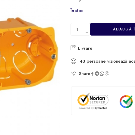
În stoc
ADAUGĂ 
Livrare
43
persoane
vizionează ac
Share