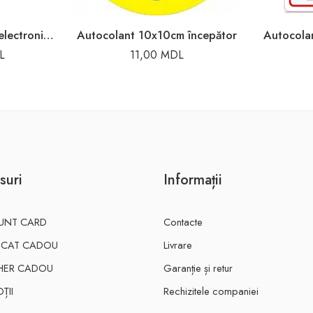
Antenă pentru contor electronic 3m
Autocolant 10x10cm începător
Autocola
L
11,00
MDL
suri
Informații
UNT CARD
Contacte
FICAT CADOU
Livrare
HER CADOU
Garanție și retur
ȚII
Rechizitele companiei