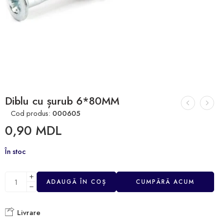
Diblu cu șurub 6*80MM
Cod produs:
000605
0,90
MDL
În stoc
ADAUGĂ ÎN COȘ
CUMPĂRĂ ACUM
Livrare