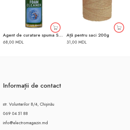
Agent de curatare spuma S899 500ml SomaFix
Ață pentru saci 200g
68,00
MDL
31,00
MDL
Informații de contact
str. Voluntarilor 8/4, Chișinău
069 04 51 88
info@electromagazin.md