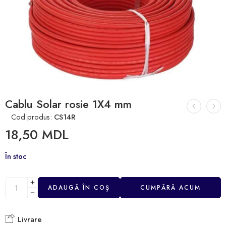
Cablu Solar rosie 1X4 mm
Cod produs:
CS14R
18,50
MDL
În stoc
ADAUGĂ ÎN COȘ
CUMPĂRĂ ACUM
Livrare