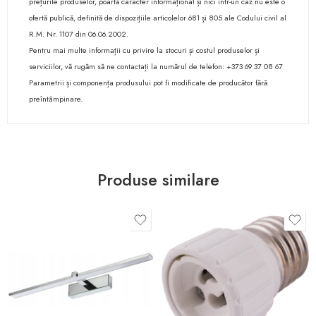
prețurile produselor, poartă caracter informațional și nici într-un caz nu este o
ofertă publică, definită de dispozițiile articolelor 681 și 805 ale Codului civil al
R.M. Nr. 1107 din 06.06.2002.
Pentru mai multe informații cu privire la stocuri și costul produselor și
serviciilor, vă rugăm să ne contactați la numărul de telefon: +373 69 37 08 67
Parametrii și componența produsului pot fi modificate de producător fără
preîntâmpinare.
Produse similare