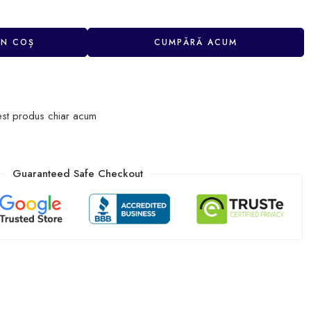
ÎN COȘ
CUMPĂRĂ ACUM
est produs chiar acum
Guaranteed Safe Checkout