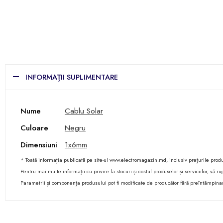
INFORMAȚII SUPLIMENTARE
Nume
Cablu Solar
Culoare
Negru
Dimensiuni
1x6mm
* Toată informația publicată pe site-ul www.electromagazin.md, inclusiv prețurile produse
Pentru mai multe informații cu privire la stocuri și costul produselor și serviciilor, vă
Parametrii și componența produsului pot fi modificate de producător fără preîntâmpina