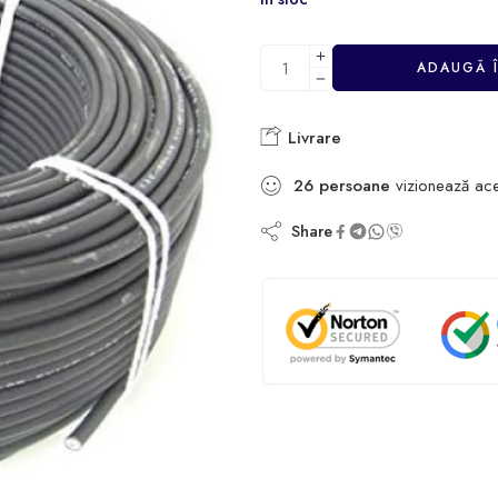
ADAUGĂ 
Livrare
26
persoane
vizionează ac
Share