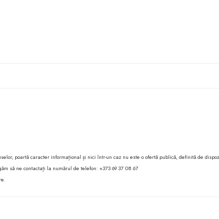
lor, poartă caracter informațional și nici într-un caz nu este o ofertă publică, definită de dispoz
 rugăm să ne contactați la numărul de telefon: +373 69 37 08 67
re.