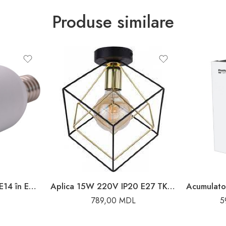
Produse similare
Adaptor soclu alb din E14 în E27 Enext
Aplica 15W 220V IP20 E27 TK Lighting
789,00
MDL
5