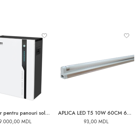
Acumulator pentru panouri solare 5kW GTX5000-PRO 5 Sofar
APLICA LED T5 10W 60CM 6500K CU INTR.
9.000,00
MDL
93,00
MDL