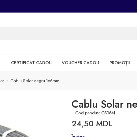
D
CERTIFICAT CADOU
VOUCHER CADOU
PROMOȚII
lar
Cablu Solar negru 1x6mm
Cablu Solar 
Cod produs:
CS16N
24,50
MDL
În stoc