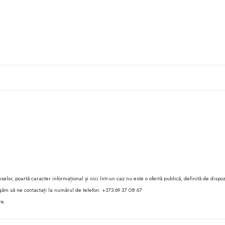
lor, poartă caracter informațional și nici într-un caz nu este o ofertă publică, definită de dispoz
 rugăm să ne contactați la numărul de telefon: +373 69 37 08 67
re.