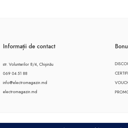
Informații de contact
Bonu
DISCO
str. Voluntarilor 8/4, Chișinău
CERTI
069 04 51 88
info@electromagazin.md
VOUC
electromagazin.md
PROMO
ELECTRO MAGAZIN SRL© 2026