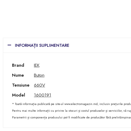
INFORMAȚII SUPLIMENTARE
Brand
IEK
Nume
Buton
Tensiune
660V
Model
1600191
* Toată informația publicată pe site-ul www.electromagazin.md, inclusiv prețurile produse
Pentru mai multe informații cu privire la stocuri și costul produselor și serviciilor, vă
Parametrii și componența produsului pot fi modificate de producător fără preîntâmpina