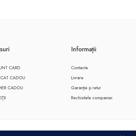
suri
Informații
UNT CARD
Contacte
FICAT CADOU
Livrare
HER CADOU
Garanție și retur
ȚII
Rechizitele companiei