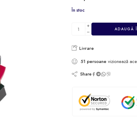
În stoc
ADAUGĂ 
Livrare
51
persoane
vizionează ace
Share