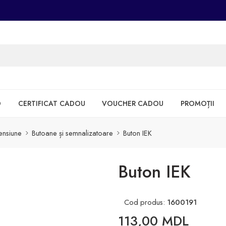
D
CERTIFICAT CADOU
VOUCHER CADOU
PROMOȚII
tensiune
Butoane și semnalizatoare
Buton IEK
Buton IEK
Cod produs:
1600191
113,00
MDL