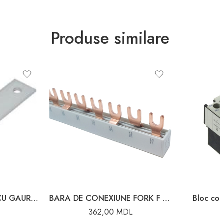
Produse similare
BARA DIN ALUMINIU CU GAURI L2M D6.5MM/2CM
BARA DE CONEXIUNE FORK F 3P 63A L=100CM (54 furci)
Bloc co
362,00
MDL