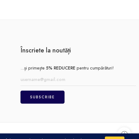
Înscriete la noutăți
...și primește
5% REDUCERE
pentru cumpărături!
Achitare
Politică de confidențialitate
Termeni și condiții