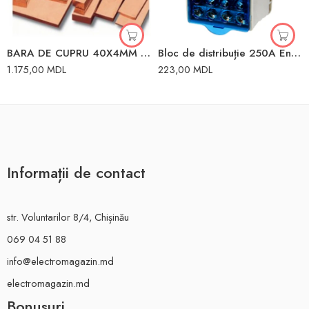
BARA DE CUPRU 40X4MM (0.680 KG/M) 630A
Bloc de distribuție 250A Enext
1.175,00
MDL
223,00
MDL
Informații de contact
str. Voluntarilor 8/4, Chișinău
069 04 51 88
info@electromagazin.md
electromagazin.md
Bonusuri