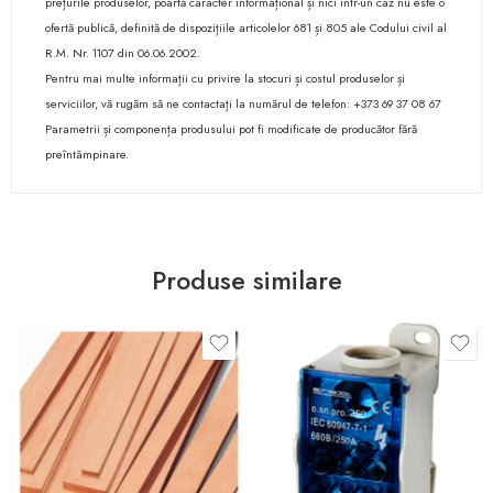
prețurile produselor, poartă caracter informațional și nici într-un caz nu este o
ofertă publică, definită de dispozițiile articolelor 681 și 805 ale Codului civil al
R.M. Nr. 1107 din 06.06.2002.
Pentru mai multe informații cu privire la stocuri și costul produselor și
serviciilor, vă rugăm să ne contactați la numărul de telefon: +373 69 37 08 67
Parametrii și componența produsului pot fi modificate de producător fără
preîntâmpinare.
Produse similare