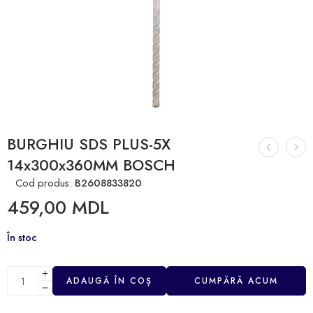
BURGHIU SDS PLUS-5X
14x300x360MM BOSCH
Cod produs:
B2608833820
459,00
MDL
În stoc
ADAUGĂ ÎN COȘ
CUMPĂRĂ ACUM