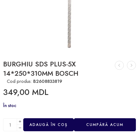
BURGHIU SDS PLUS-5X
14*250*310MM BOSCH
Cod produs:
B2608833819
349,00
MDL
În stoc
ADAUGĂ ÎN COȘ
CUMPĂRĂ ACUM