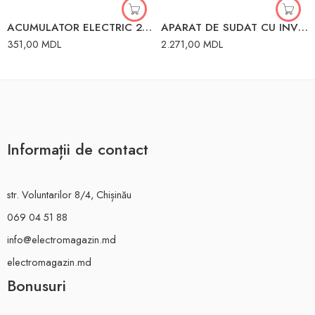
ACUMULATOR ELECTRIC 20V 2.0AH DYLLU
APARAT DE SUDAT CU INVERTOR 160TLUX 160A 220V 65/69 RESANTA
351,00
MDL
2.271,00
MDL
Informații de contact
str. Voluntarilor 8/4, Chișinău
069 04 51 88
info@electromagazin.md
electromagazin.md
Bonusuri