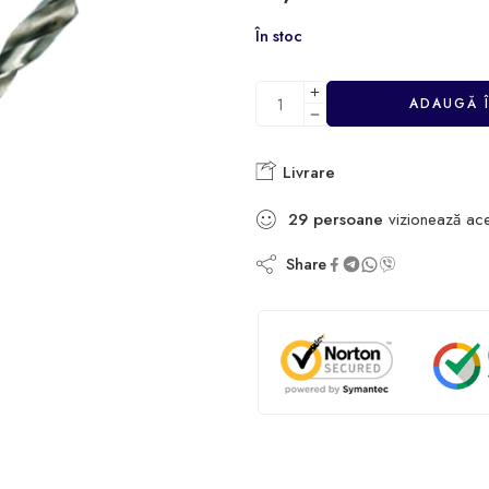
În stoc
ADAUGĂ 
Livrare
29
persoane
vizionează ac
Share