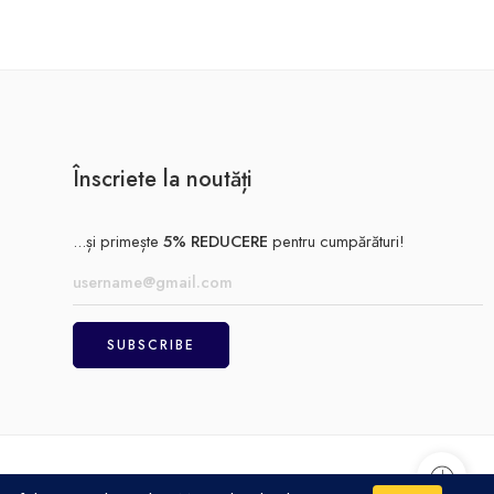
Înscriete la noutăți
...și primește
5% REDUCERE
pentru cumpărături!
Achitare
Politică de confidențialitate
Termeni și condiții