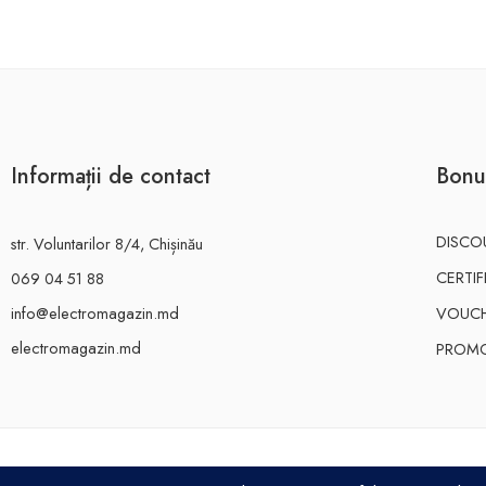
Informații de contact
Bonu
DISCO
str. Voluntarilor 8/4, Chișinău
CERTI
069 04 51 88
info@electromagazin.md
VOUC
electromagazin.md
PROMO
ELECTRO MAGAZIN SRL© 2026