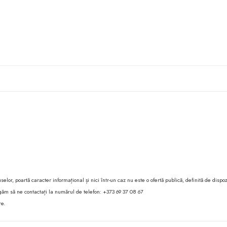
lor, poartă caracter informațional și nici într-un caz nu este o ofertă publică, definită de dispoz
 rugăm să ne contactați la numărul de telefon: +373 69 37 08 67
re.