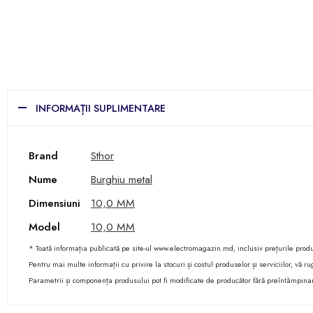
INFORMAȚII SUPLIMENTARE
Brand
Sthor
Nume
Burghiu metal
Dimensiuni
10,0 MM
Model
10,0 MM
* Toată informația publicată pe site-ul www.electromagazin.md, inclusiv prețurile produse
Pentru mai multe informații cu privire la stocuri și costul produselor și serviciilor, vă
Parametrii și componența produsului pot fi modificate de producător fără preîntâmpina