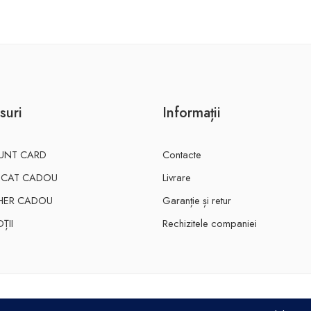
suri
Informații
UNT CARD
Contacte
FICAT CADOU
Livrare
HER CADOU
Garanție și retur
ȚII
Rechizitele companiei