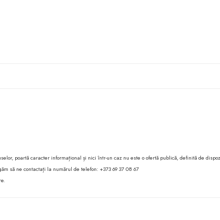
lor, poartă caracter informațional și nici într-un caz nu este o ofertă publică, definită de dispoz
 rugăm să ne contactați la numărul de telefon: +373 69 37 08 67
re.