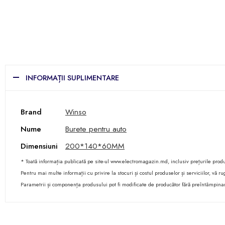
INFORMAȚII SUPLIMENTARE
Brand
Winso
Nume
Burete pentru auto
Dimensiuni
200*140*60MM
* Toată informația publicată pe site-ul www.electromagazin.md, inclusiv prețurile produse
Pentru mai multe informații cu privire la stocuri și costul produselor și serviciilor, vă
Parametrii și componența produsului pot fi modificate de producător fără preîntâmpina