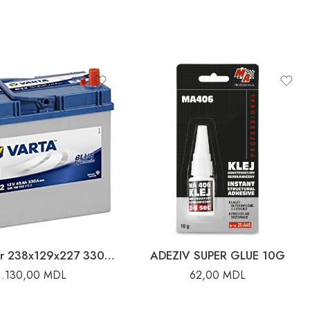
Acumulator 238x129x227 330A 45Ah Varta
ADEZIV SUPER GLUE 10G
1.130,00
MDL
62,00
MDL