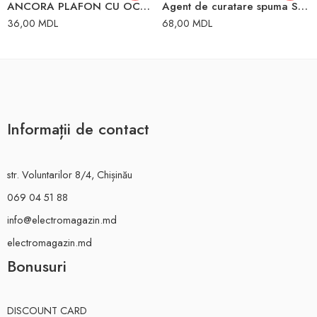
ANCORA PLAFON CU OCHII 6X50MM
Agent de curatare spuma S899 500ml SomaFix
36,00
MDL
68,00
MDL
Informații de contact
str. Voluntarilor 8/4, Chișinău
069 04 51 88
info@electromagazin.md
electromagazin.md
Bonusuri
DISCOUNT CARD