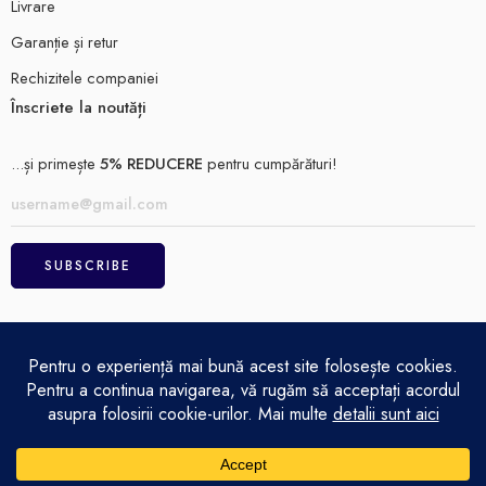
Livrare
Garanție și retur
Rechizitele companiei
Înscriete la noutăți
...și primește
5% REDUCERE
pentru cumpărături!
ELECTRO MAGAZIN SRL© 2026
Achitare
Politică de confidențialitate
Termeni și condiții