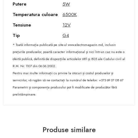
Putere
5W
Temperatura culoare
6500K
Tensiune
12V
Tip
G4
* Toată informația publicată pe site-ul www.electromagazin.md, inclusiv
prețurile produselor, poartă caracter informațional și nici într-un caz nu este o
ofertă publică, definită de dispozițiile articolelor 681 și 805 ale Codului civil al
R.M. Nr. 1107 din 06.06.2002.
Pentru mai multe informații cu privire la stocuri și costul produselor și
serviciilor, vă rugăm să ne contactați la numărul de telefon: +373 69 37 08 67
Parametrii și componența produsului pot fi modificate de producător fără
preîntâmpinare.
Produse similare