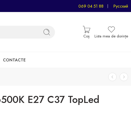
069 04 51 88
Русский
Coș
Lista mea de dorințe
CONTACTE
6500K E27 C37 TopLed