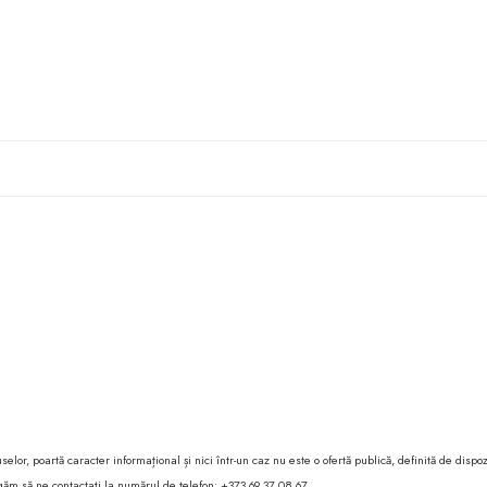
lor, poartă caracter informațional și nici într-un caz nu este o ofertă publică, definită de dispoz
 rugăm să ne contactați la numărul de telefon: +373 69 37 08 67