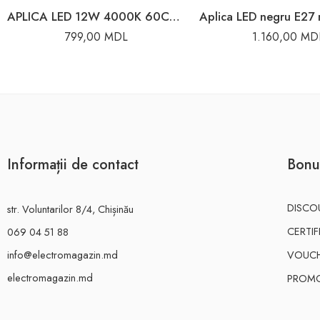
APLICA LED 12W 4000K 60CM IP44 CROM KEIRA
799,00
MDL
1.160,00
MD
Informații de contact
Bonu
DISCO
str. Voluntarilor 8/4, Chișinău
CERTI
069 04 51 88
info@electromagazin.md
VOUC
electromagazin.md
PROMO