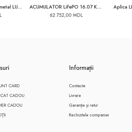
Aplica LED negru E27 metal LUMINA LED
ACUMULATOR LiFePO 16.07 KW V-TAC
Aplica 
L
62.752,00
MDL
suri
Informații
UNT CARD
Contacte
FICAT CADOU
Livrare
HER CADOU
Garanție și retur
ȚII
Rechizitele companiei