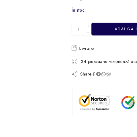
În stoc
ADAUGĂ 
Livrare
24
persoane
vizionează ac
Share