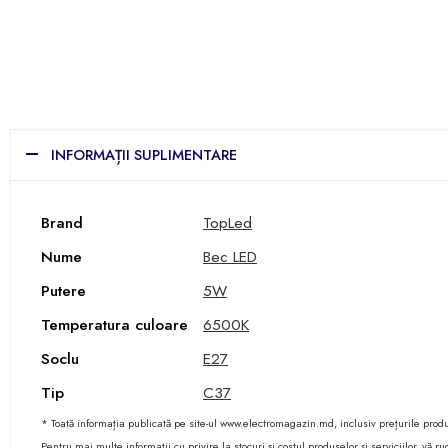
INFORMAȚII SUPLIMENTARE
Brand
TopLed
Nume
Bec LED
Putere
5W
Temperatura culoare
6500K
Soclu
E27
Tip
C37
* Toată informația publicată pe site-ul www.electromagazin.md, inclusiv prețurile produse
Pentru mai multe informații cu privire la stocuri și costul produselor și serviciilor, vă