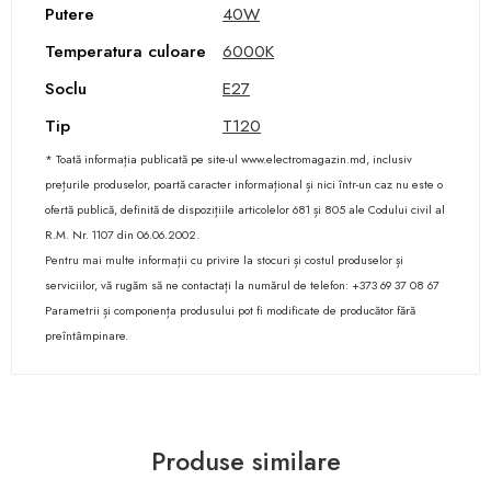
Putere
40W
Temperatura culoare
6000К
Soclu
E27
Tip
T120
* Toată informația publicată pe site-ul www.electromagazin.md, inclusiv
prețurile produselor, poartă caracter informațional și nici într-un caz nu este o
ofertă publică, definită de dispozițiile articolelor 681 și 805 ale Codului civil al
R.M. Nr. 1107 din 06.06.2002.
Pentru mai multe informații cu privire la stocuri și costul produselor și
serviciilor, vă rugăm să ne contactați la numărul de telefon: +373 69 37 08 67
Parametrii și componența produsului pot fi modificate de producător fără
preîntâmpinare.
Produse similare