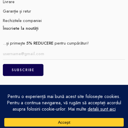
Livrare
Garanție și retur
Rechizitele companiei
Înscriete la noutăți
...și primește
5% REDUCERE
pentru cumpărături!
ELECTRO MAGAZIN SRL© 2026
Achitare
Politică de confidențialitate
Termeni și condiții