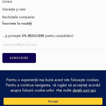
Livrare
Garanție și retur
Rechizitele companiei
Înscriete la noutăți
...și primește
5% REDUCERE
pentru cumpărături!
ELECTRO MAGAZIN SRL© 2026
Achitare
Politică de confidențialitate
Termeni și condiții