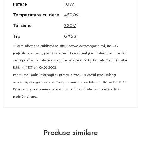
Putere
10W
Temperatura culoare
4500K
Tensiune
220V
Tip
GX53
* Toată informația publicată pe site-ul www.electromagazin.md, inclusiv
prețurile produselor, poartă caracter informațional și nici într-un caz nu este o
ofertă publică, definită de dispozițiile articolelor 681 și 805 ale Codului civil al
R.M. Nr. 1107 din 06.06.2002.
Pentru mai multe informații cu privire la stocuri și costul produselor și
serviciilor, vă rugăm să ne contactați la numărul de telefon: +373 69 37 08 67
Parametrii și componența produsului pot fi modificate de producător fără
preîntâmpinare.
Produse similare