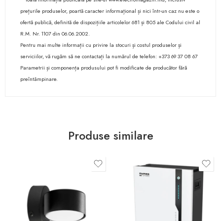
prețurile produselor, poartă caracter informațional și nici într-un caz nu este o
ofertă publică, definită de dispozițiile articolelor 681 și 805 ale Codului civil al
R.M. Nr. 1107 din 06.06.2002.
Pentru mai multe informații cu privire la stocuri și costul produselor și
serviciilor, vă rugăm să ne contactați la numărul de telefon: +373 69 37 08 67
Parametrii și componența produsului pot fi modificate de producător fără
preîntâmpinare.
Produse similare