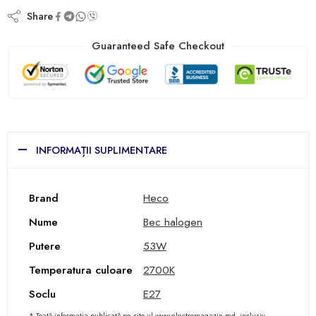
Share
Guaranteed Safe Checkout
INFORMAȚII SUPLIMENTARE
Brand
Heco
Nume
Bec halogen
Putere
53W
Temperatura culoare
2700K
Soclu
E27
* Toată informația publicată pe site-ul www.electromagazin.md, inclusiv