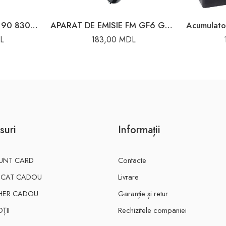
Acumulator 353x175x190 830A 100Ah Perion
APARAT DE EMISIE FM GF6 G57-6
L
183,00
MDL
suri
Informații
UNT CARD
Contacte
FICAT CADOU
Livrare
HER CADOU
Garanție și retur
ȚII
Rechizitele companiei