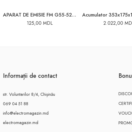
APARAT DE EMISIE FM G55-52/A78
125,00
MDL
2.022,00
MD
Informații de contact
Bonu
DISCO
str. Voluntarilor 8/4, Chișinău
CERTI
069 04 51 88
info@electromagazin.md
VOUC
electromagazin.md
PROMO