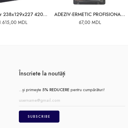
Acumulator 238x129x227 420A 48Ah Varta
ADEZIV-ERMETIC PROFISIONAL GERMETIC HI-TEMP 85G
1.615,00
MDL
67,00
MDL
Înscriete la noutăți
...și primește
5% REDUCERE
pentru cumpărături!