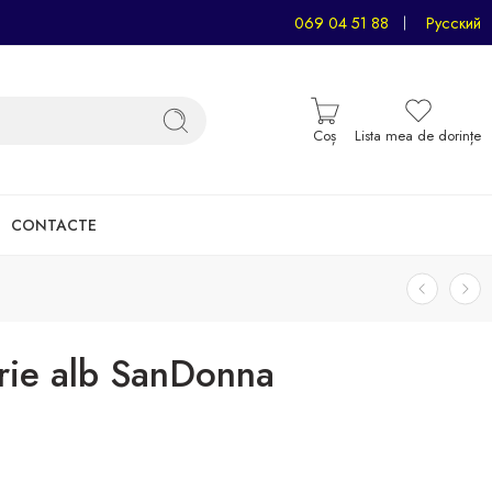
069 04 51 88
Русский
Coș
Lista mea de dorințe
CONTACTE
ărie alb SanDonna