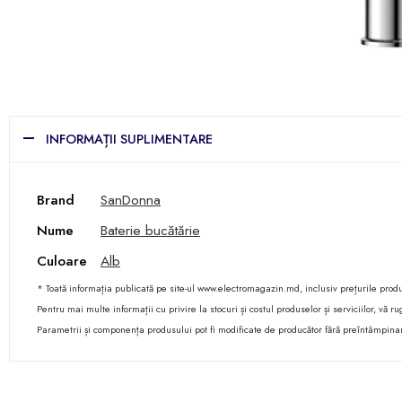
INFORMAȚII SUPLIMENTARE
Brand
SanDonna
Nume
Baterie bucătărie
Culoare
Alb
* Toată informația publicată pe site-ul www.electromagazin.md, inclusiv prețurile produse
Pentru mai multe informații cu privire la stocuri și costul produselor și serviciilor, vă
Parametrii și componența produsului pot fi modificate de producător fără preîntâmpina