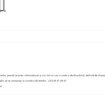
lor, poartă caracter informațional și nici într-un caz nu este o ofertă publică, definită de dispoz
 rugăm să ne contactați la numărul de telefon: +373 69 37 08 67
re.