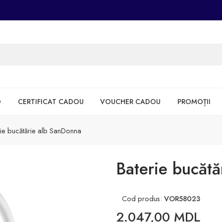
D
CERTIFICAT CADOU
VOUCHER CADOU
PROMOȚII
rie bucătărie alb SanDonna
Baterie bucăt
Cod produs:
VOR58023
2.047,00
MDL