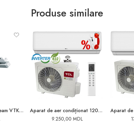
Produse similare
Grila aerisire pentru geam VTK0170 Ventika
Aparat de aer condiționat 12000BTU 35m2 TCL
L
9.250,00
MDL
1