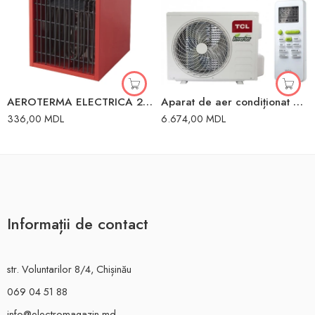
AEROTERMA ELECTRICA 2000W CU MANER
Aparat de aer condiționat alb 9000BTU 25m2 TCL
336,00
MDL
6.674,00
MDL
Informații de contact
str. Voluntarilor 8/4, Chișinău
069 04 51 88
info@electromagazin.md