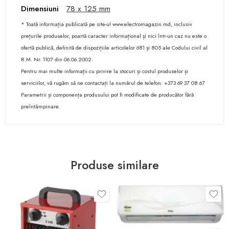
Dimensiuni
78 x 125 mm
* Toată informația publicată pe site-ul www.electromagazin.md, inclusiv
prețurile produselor, poartă caracter informațional și nici într-un caz nu este o
ofertă publică, definită de dispozițiile articolelor 681 și 805 ale Codului civil al
R.M. Nr. 1107 din 06.06.2002.
Pentru mai multe informații cu privire la stocuri și costul produselor și
serviciilor, vă rugăm să ne contactați la numărul de telefon: +373 69 37 08 67
Parametrii și componența produsului pot fi modificate de producător fără
preîntâmpinare.
Produse similare