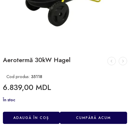
Aerotermă 30kW Hagel
Cod produs:
35118
6.839,00
MDL
În stoc
ADAUGĂ ÎN COȘ
CUMPĂRĂ ACUM