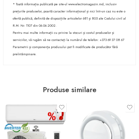
* Toată informația publicată pe site-ul www.electromagazin.md, inclusiv
prețurile produselor, poartă caracter informațional și nici într-un caz nu este o
ofertă publică, definită de dispozițiile articolelor 681 și 805 ale Codului civil al
R.M. Nr. 1107 din 06.06.2002.
Pentru mai multe informații cu privire la stocuri și costul produselor și
serviciilor, vă rugăm să ne contactați la numărul de telefon: +373 69 37 08 67
Parametrii și componența produsului pot fi modificate de producător fără
preîntâmpinare.
Produse similare