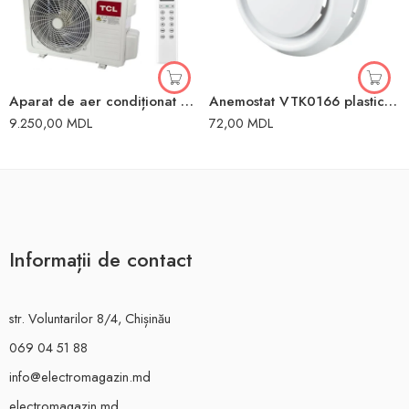
Aparat de aer condiționat 12000BTU 35m2 TCL
Anemostat VTK0166 plastic Ventika
9.250,00
MDL
72,00
MDL
Informații de contact
str. Voluntarilor 8/4, Chișinău
069 04 51 88
info@electromagazin.md
electromagazin.md