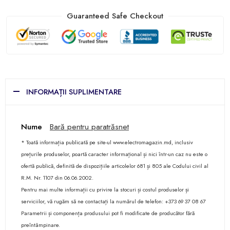
Guaranteed Safe Checkout
INFORMAȚII SUPLIMENTARE
Nume
Bară pentru paratrăsnet
* Toată informația publicată pe site-ul www.electromagazin.md, inclusiv
prețurile produselor, poartă caracter informațional și nici într-un caz nu este o
ofertă publică, definită de dispozițiile articolelor 681 și 805 ale Codului civil al
R.M. Nr. 1107 din 06.06.2002.
Pentru mai multe informații cu privire la stocuri și costul produselor și
serviciilor, vă rugăm să ne contactați la numărul de telefon: +373 69 37 08 67
Parametrii și componența produsului pot fi modificate de producător fără
preîntâmpinare.