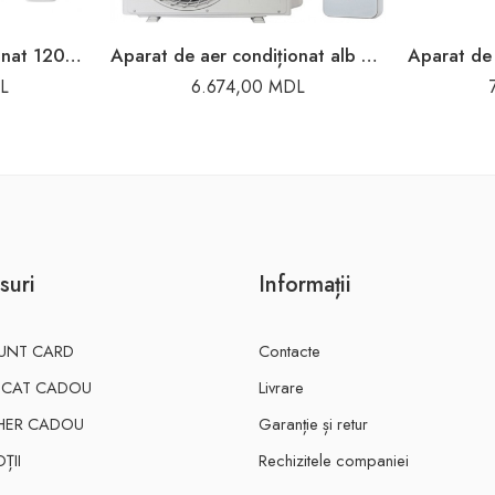
Aparat de aer condiționat 12000BTU 35m2 TCL
Aparat de aer condiționat alb 9000BTU 25m2 TCL
L
6.674,00
MDL
suri
Informații
UNT CARD
Contacte
FICAT CADOU
Livrare
HER CADOU
Garanție și retur
ȚII
Rechizitele companiei