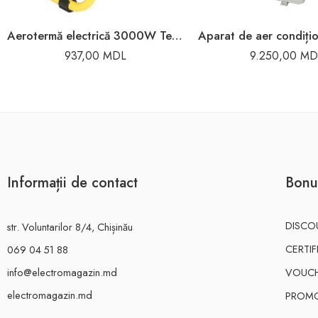
Aerotermă electrică 3000W Technoworker
937,00
MDL
9.250,00
MD
Informații de contact
Bonu
DISCO
str. Voluntarilor 8/4, Chișinău
CERTI
069 04 51 88
info@electromagazin.md
VOUC
electromagazin.md
PROMO