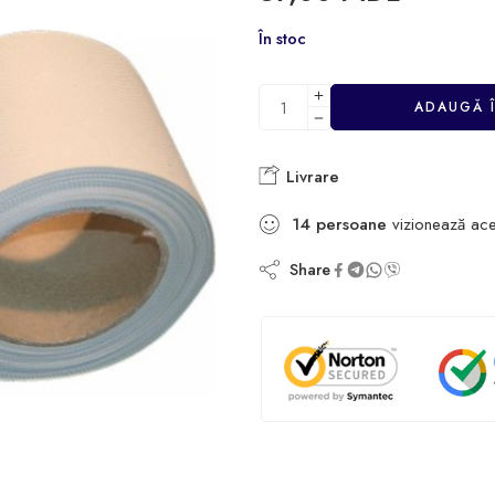
În stoc
ADAUGĂ 
Livrare
14
persoane
vizionează ace
Share