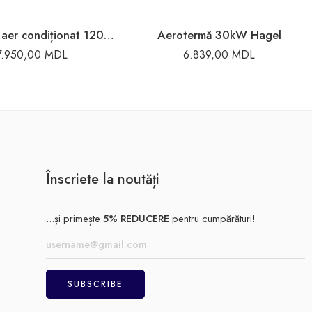
Aparat de aer condiționat 12000BTU 35m2 TCL
Aerotermă 30kW Hagel
7.950,00
MDL
6.839,00
MDL
Înscriete la noutăți
...și primește
5% REDUCERE
pentru cumpărături!