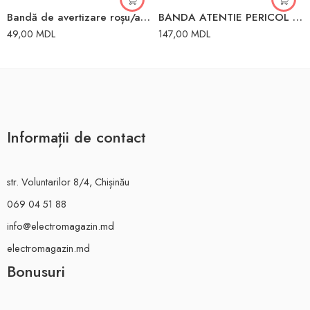
Bandă de avertizare roșu/alb 100mm Toya
BANDA ATENTIE PERICOL 150mm*100M
49,00
MDL
147,00
MDL
Informații de contact
str. Voluntarilor 8/4, Chișinău
069 04 51 88
info@electromagazin.md
electromagazin.md
Bonusuri