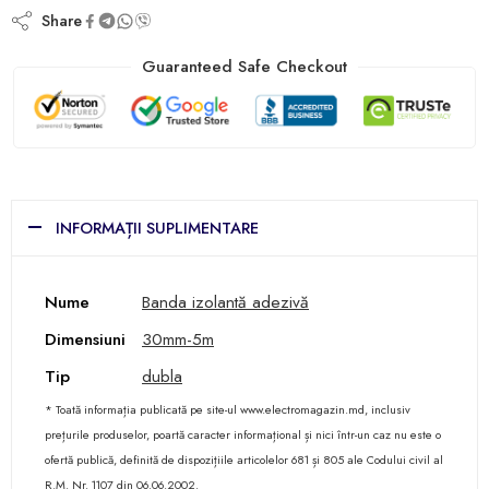
Share
Guaranteed Safe Checkout
INFORMAȚII SUPLIMENTARE
Nume
Banda izolantă adezivă
Dimensiuni
30mm-5m
Tip
dubla
* Toată informația publicată pe site-ul www.electromagazin.md, inclusiv
prețurile produselor, poartă caracter informațional și nici într-un caz nu este o
ofertă publică, definită de dispozițiile articolelor 681 și 805 ale Codului civil al
R.M. Nr. 1107 din 06.06.2002.