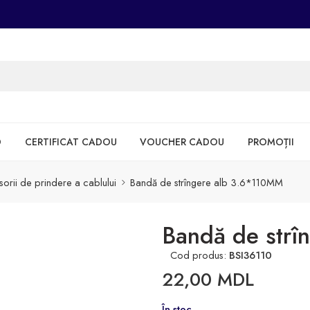
D
CERTIFICAT CADOU
VOUCHER CADOU
PROMOȚII
orii de prindere a cablului
Bandă de strîngere alb 3.6*110MM
Bandă de strî
Cod produs:
BSI36110
22,00
MDL
În stoc