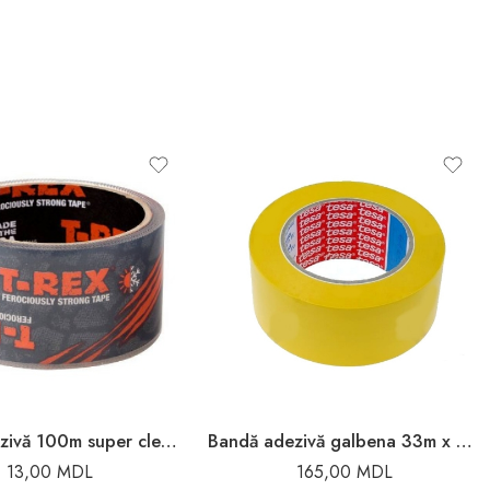
Bandă adezivă 100m super clear REX
Bandă adezivă galbena 33m x 50mm Tesa
13,00
MDL
165,00
MDL