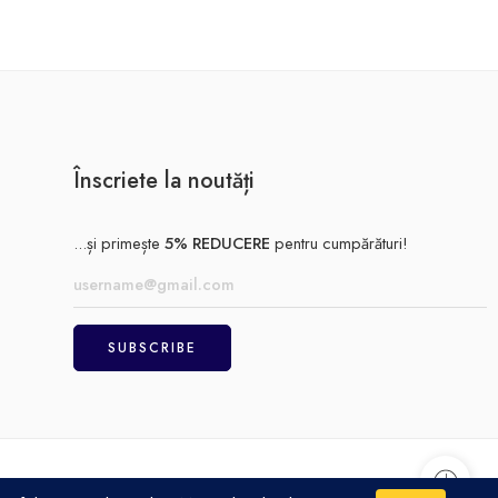
Înscriete la noutăți
...și primește
5% REDUCERE
pentru cumpărături!
Achitare
Politică de confidențialitate
Termeni și condiții