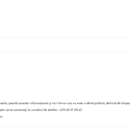
lor, poartă caracter informațional și nici într-un caz nu este o ofertă publică, definită de dispoz
 rugăm să ne contactați la numărul de telefon: +373 69 37 08 67
re.