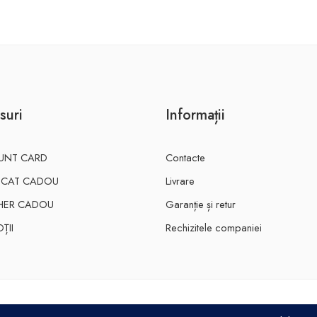
suri
Informații
UNT CARD
Contacte
FICAT CADOU
Livrare
HER CADOU
Garanție și retur
ȚII
Rechizitele companiei