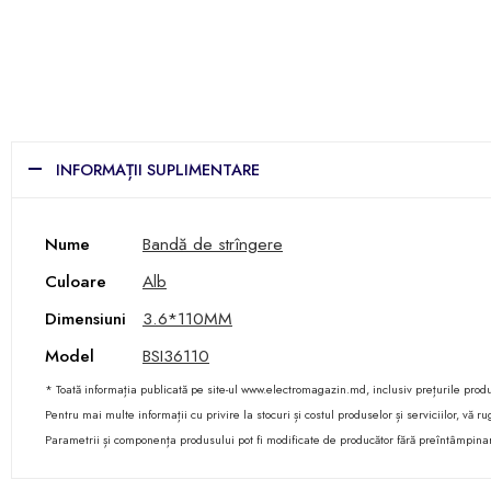
INFORMAȚII SUPLIMENTARE
Nume
Bandă de strîngere
Culoare
Alb
Dimensiuni
3.6*110MM
Model
BSI36110
* Toată informația publicată pe site-ul www.electromagazin.md, inclusiv prețurile produse
Pentru mai multe informații cu privire la stocuri și costul produselor și serviciilor, vă
Parametrii și componența produsului pot fi modificate de producător fără preîntâmpina