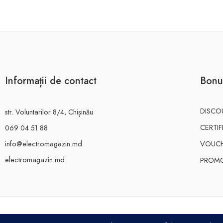
Informații de contact
Bonu
DISCO
str. Voluntarilor 8/4, Chișinău
CERTI
069 04 51 88
info@electromagazin.md
VOUC
electromagazin.md
PROMO
ELECTRO MAGAZIN SRL© 2026