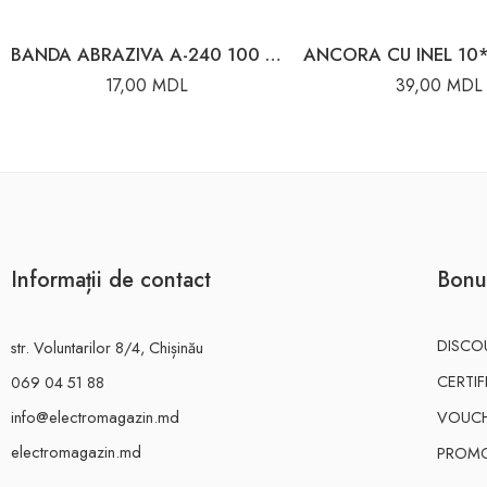
BANDA ABRAZIVA A-240 100 MM x 1 M LIDER
17,00
MDL
39,00
MDL
Informații de contact
Bonu
DISCO
str. Voluntarilor 8/4, Chișinău
CERTI
069 04 51 88
info@electromagazin.md
VOUC
electromagazin.md
PROMO