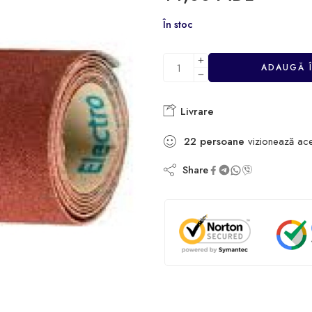
În stoc
ADAUGĂ 
Livrare
22
persoane
vizionează ac
Share