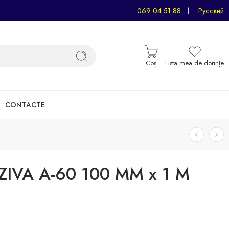
069 04 51 88
Русский
Coș
Lista mea de dorințe
CONTACTE
IVA A-60 100 MM x 1 M