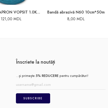
ATA DE CAPRON VOPSIT 1.0KG(CUT-24BUC)
Bandă abrazivă N60 10cm*50m
121,00
MDL
8,00
MDL
Înscriete la noutăți
...și primește
5% REDUCERE
pentru cumpărături!