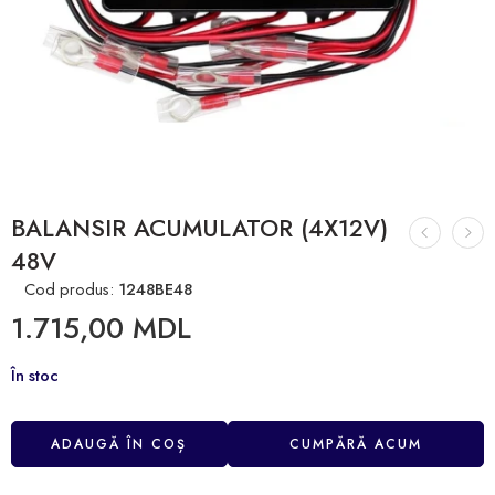
BALANSIR ACUMULATOR (4X12V)
48V
Cod produs:
1248BE48
1.715,00
MDL
În stoc
ADAUGĂ ÎN COȘ
CUMPĂRĂ ACUM