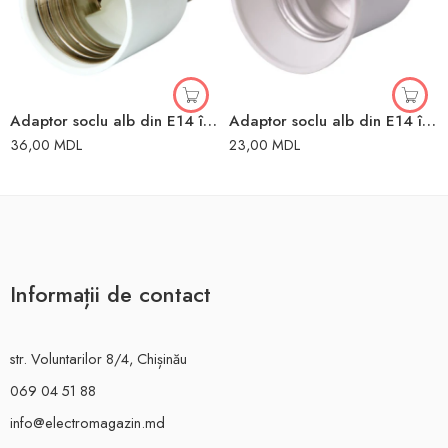
Adaptor soclu alb din Е14 în E40 Enext
Adaptor soclu alb din E14 în E27 Enext
36,00
MDL
23,00
MDL
Informații de contact
str. Voluntarilor 8/4, Chișinău
069 04 51 88
info@electromagazin.md