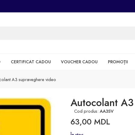
D
CERTIFICAT CADOU
VOUCHER CADOU
PROMOȚII
colant A3 supraveghere video
Autocolant A3
Cod produs:
AA3SV
63,00
MDL
În stoc