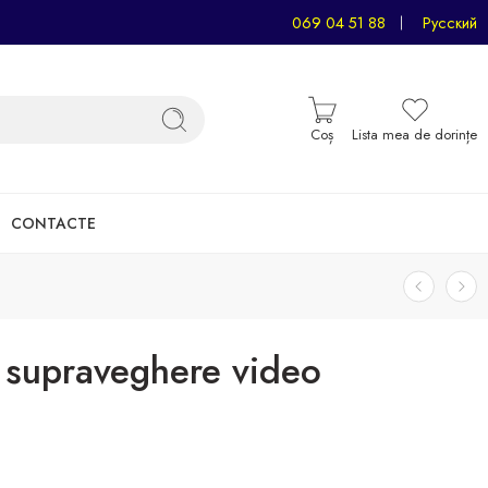
069 04 51 88
Русский
Coș
Lista mea de dorințe
CONTACTE
 supraveghere video