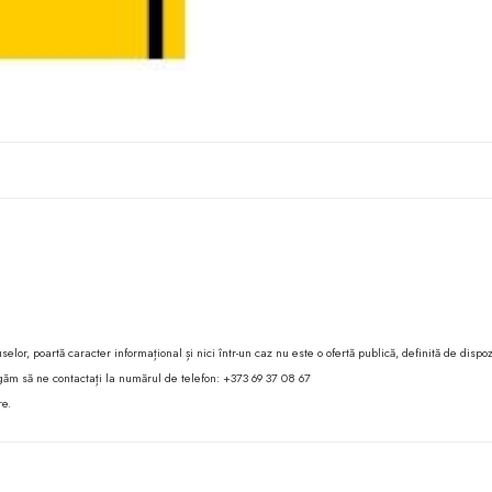
lor, poartă caracter informațional și nici într-un caz nu este o ofertă publică, definită de dispoz
 rugăm să ne contactați la numărul de telefon: +373 69 37 08 67
re.