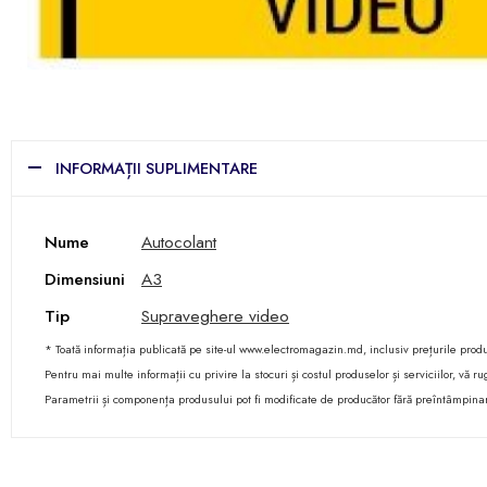
INFORMAȚII SUPLIMENTARE
Nume
Autocolant
Dimensiuni
A3
Tip
Supraveghere video
* Toată informația publicată pe site-ul www.electromagazin.md, inclusiv prețurile produse
Pentru mai multe informații cu privire la stocuri și costul produselor și serviciilor, vă
Parametrii și componența produsului pot fi modificate de producător fără preîntâmpina