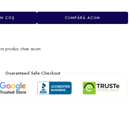
ÎN COȘ
CUMPĂRĂ ACUM
est produs chiar acum
Guaranteed Safe Checkout