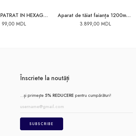
ADAPTOR PATRAT IN HEXAGONAL INGCO
Aparat de tăiat faianța 1200mm Vihri
99,00
MDL
3.899,00
MDL
Înscriete la noutăți
...și primește
5% REDUCERE
pentru cumpărături!