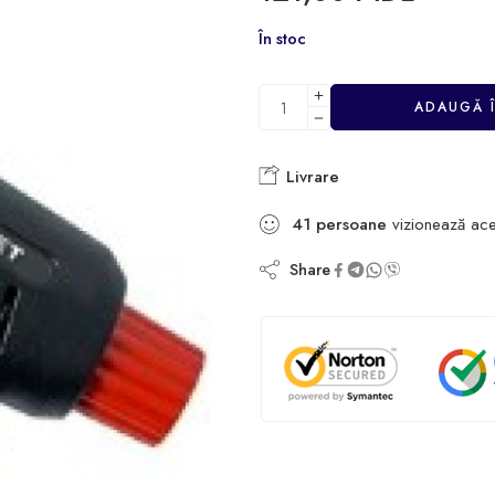
În stoc
ADAUGĂ 
Livrare
41
persoane
vizionează ace
Share