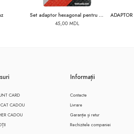
az
Set adaptor hexagonal pentru chei tubulare 65MM Yato
45,00
MDL
suri
Informații
UNT CARD
Contacte
FICAT CADOU
Livrare
HER CADOU
Garanție și retur
ȚII
Rechizitele companiei