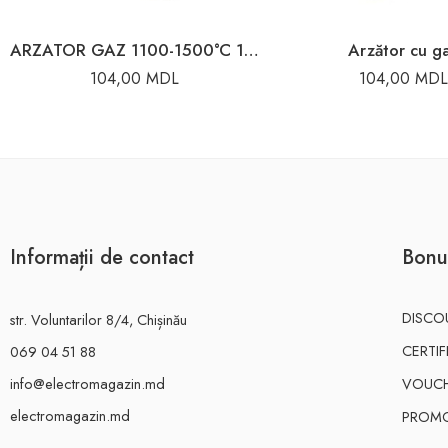
ARZATOR GAZ 1100-1500°C 1.3KW (max.)
Arzător cu g
104,00
MDL
104,00
MDL
Informații de contact
Bonu
DISCO
str. Voluntarilor 8/4, Chișinău
CERTI
069 04 51 88
info@electromagazin.md
VOUC
electromagazin.md
PROMO