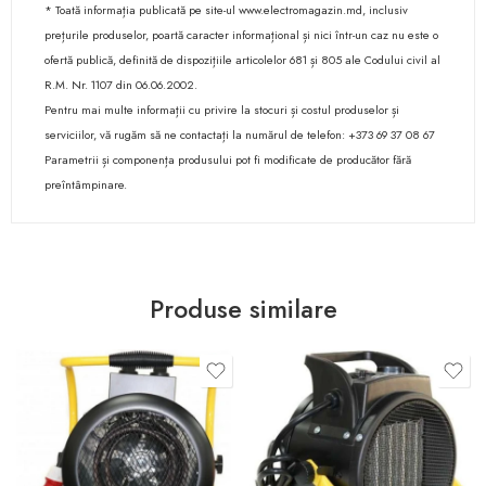
* Toată informația publicată pe site-ul www.electromagazin.md, inclusiv
prețurile produselor, poartă caracter informațional și nici într-un caz nu este o
ofertă publică, definită de dispozițiile articolelor 681 și 805 ale Codului civil al
R.M. Nr. 1107 din 06.06.2002.
Pentru mai multe informații cu privire la stocuri și costul produselor și
serviciilor, vă rugăm să ne contactați la numărul de telefon: +373 69 37 08 67
Parametrii și componența produsului pot fi modificate de producător fără
preîntâmpinare.
Produse similare