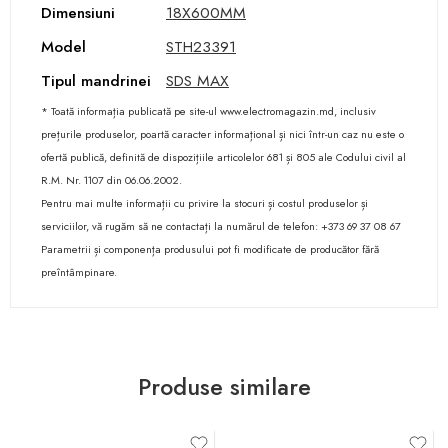
Dimensiuni
18X600MM
Model
STH23391
Tipul mandrinei
SDS MAX
* Toată informația publicată pe site-ul www.electromagazin.md, inclusiv
prețurile produselor, poartă caracter informațional și nici într-un caz nu este o
ofertă publică, definită de dispozițiile articolelor 681 și 805 ale Codului civil al
R.M. Nr. 1107 din 06.06.2002.
Pentru mai multe informații cu privire la stocuri și costul produselor și
serviciilor, vă rugăm să ne contactați la numărul de telefon: +373 69 37 08 67
Parametrii și componența produsului pot fi modificate de producător fără
preîntâmpinare.
Produse similare