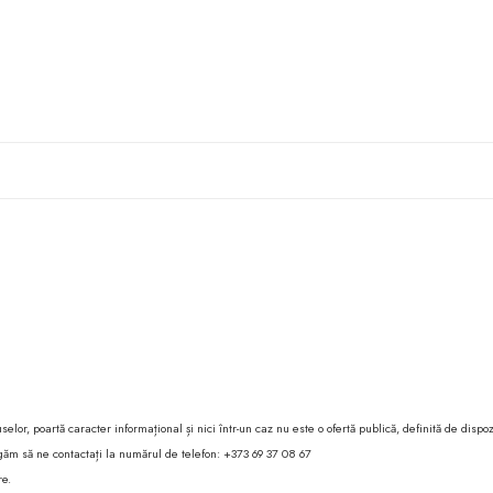
lor, poartă caracter informațional și nici într-un caz nu este o ofertă publică, definită de dispoz
 rugăm să ne contactați la numărul de telefon: +373 69 37 08 67
re.