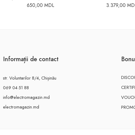
650,00
MDL
3.379,00
MD
Informații de contact
Bonu
DISCO
str. Voluntarilor 8/4, Chișinău
CERTI
069 04 51 88
info@electromagazin.md
VOUC
electromagazin.md
PROMO