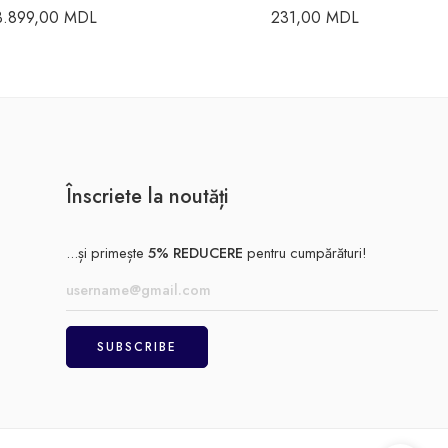
3.899,00
MDL
231,00
MDL
Înscriete la noutăți
...și primește
5% REDUCERE
pentru cumpărături!