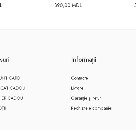
L
390,00
MDL
suri
Informații
UNT CARD
Contacte
FICAT CADOU
Livrare
HER CADOU
Garanție și retur
ȚII
Rechizitele companiei