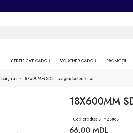
D
CERTIFICAT CADOU
VOUCHER CADOU
PROMOȚII
Burghiuri
18X600MM SDS+ burghiu beton Sthor
18X600MM SDS
Cod produs:
STH23883
66,00
MDL