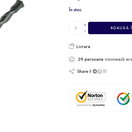
În stoc
ADAUGĂ 
Livrare
29
persoane
vizionează ac
Share