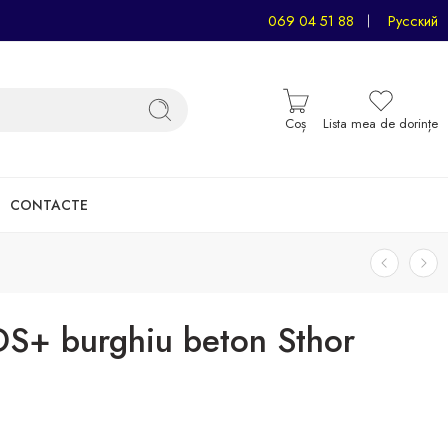
069 04 51 88
Русский
Coș
Lista mea de dorințe
CONTACTE
+ burghiu beton Sthor