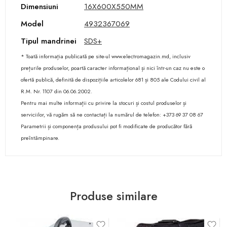
Dimensiuni
16X600X550MM
Model
4932367069
Tipul mandrinei
SDS+
* Toată informația publicată pe site-ul www.electromagazin.md, inclusiv
prețurile produselor, poartă caracter informațional și nici într-un caz nu este o
ofertă publică, definită de dispozițiile articolelor 681 și 805 ale Codului civil al
R.M. Nr. 1107 din 06.06.2002.
Pentru mai multe informații cu privire la stocuri și costul produselor și
serviciilor, vă rugăm să ne contactați la numărul de telefon: +373 69 37 08 67
Parametrii și componența produsului pot fi modificate de producător fără
preîntâmpinare.
Produse similare