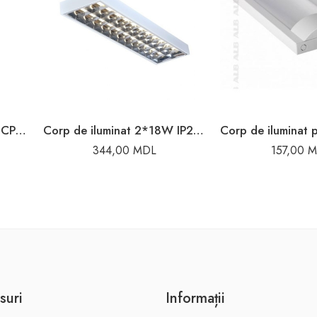
Corp de iluminat 2*18W CPV IP65 Megawatt
Corp de iluminat 2*18W IP20 G13 Elmos
344,00
MDL
157,00
M
suri
Informații