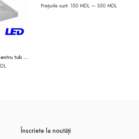
Preţurile sunt:
150 MDL
—
350 MDL
Corp de iluminat pentru tub led 2*18W IP44 G13 Panlight
DL
Înscriete la noutăți