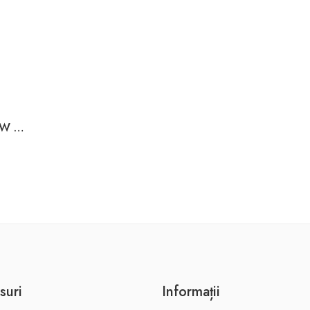
Soft starter PowMr 18,5kW 37A Elmos
suri
Informații