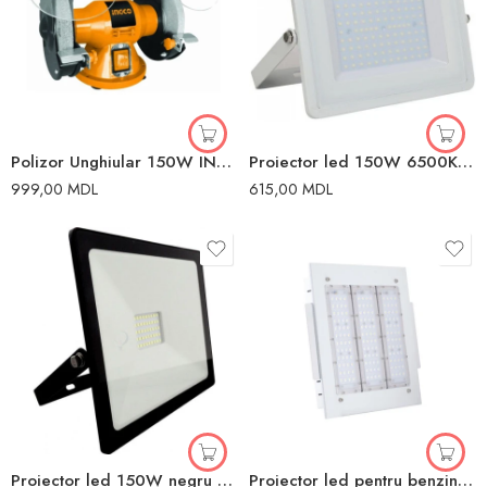
Polizor Unghiular 150W INGCO
Proiector led 150W 6500K alb IP65 IP65
999,00
MDL
615,00
MDL
Proiector led 150W negru 6500 K negru Vargo Vargo
Proiector led pentru benzinarie 150W alb 5500 K