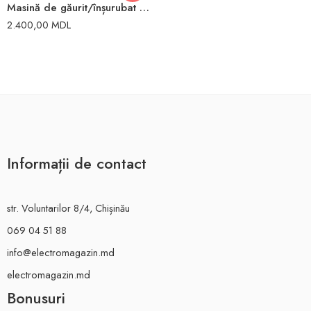
Masină de găurit/înșurubat 14V 1500rpm 1.5Ah Dnipro
2.400,00
MDL
Informații de contact
str. Voluntarilor 8/4, Chișinău
069 04 51 88
info@electromagazin.md
electromagazin.md
Bonusuri