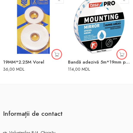
19MM*2.25M Vorel
Bandă adezivă 5m*19mm pentru geamuri
36,00
MDL
114,00
MDL
Informații de contact
str. Voluntarilor 8/4, Chișinău