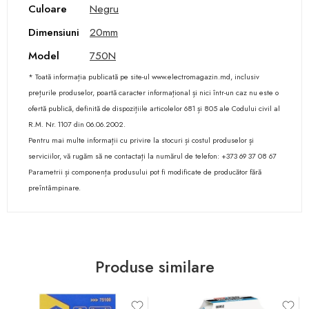
Culoare
Negru
Dimensiuni
20mm
Model
750N
* Toată informația publicată pe site-ul www.electromagazin.md, inclusiv
prețurile produselor, poartă caracter informațional și nici într-un caz nu este o
ofertă publică, definită de dispozițiile articolelor 681 și 805 ale Codului civil al
R.M. Nr. 1107 din 06.06.2002.
Pentru mai multe informații cu privire la stocuri și costul produselor și
serviciilor, vă rugăm să ne contactați la numărul de telefon: +373 69 37 08 67
Parametrii și componența produsului pot fi modificate de producător fără
preîntâmpinare.
Produse similare