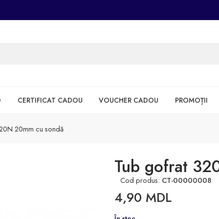
D
CERTIFICAT CADOU
VOUCHER CADOU
PROMOȚII
 320N 20mm cu sondă
Tub gofrat 3
Cod produs:
CT-00000008
4,90
MDL
În stoc