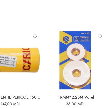
BANDA ATENTIE PERICOL 150mm*100M
19MM*2.25M Vorel
147,00
MDL
36,00
MDL