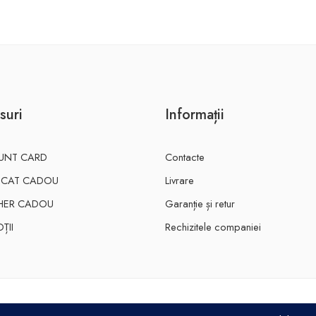
suri
Informații
UNT CARD
Contacte
FICAT CADOU
Livrare
HER CADOU
Garanție și retur
ȚII
Rechizitele companiei