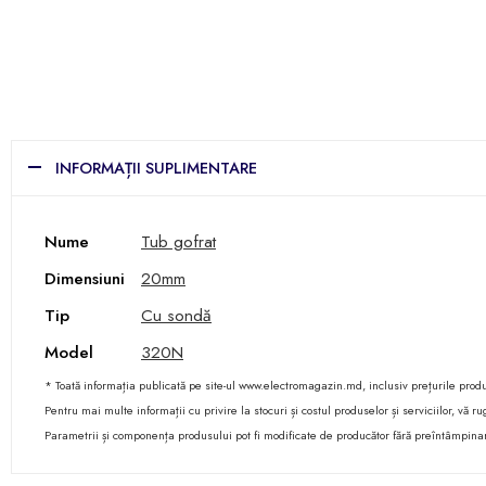
INFORMAȚII SUPLIMENTARE
Nume
Tub gofrat
Dimensiuni
20mm
Tip
Cu sondă
Model
320N
* Toată informația publicată pe site-ul www.electromagazin.md, inclusiv prețurile produse
Pentru mai multe informații cu privire la stocuri și costul produselor și serviciilor, vă
Parametrii și componența produsului pot fi modificate de producător fără preîntâmpina