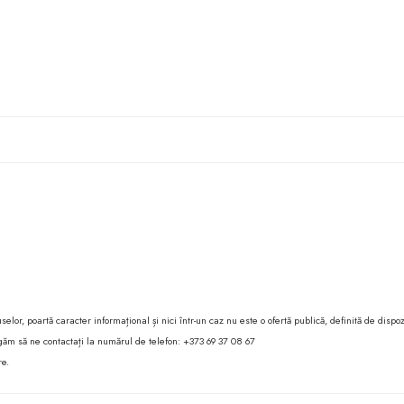
lor, poartă caracter informațional și nici într-un caz nu este o ofertă publică, definită de dispoz
 rugăm să ne contactați la numărul de telefon: +373 69 37 08 67
re.