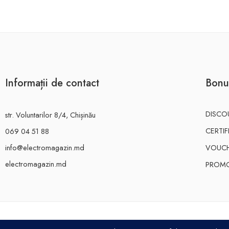
Informații de contact
Bonu
DISCO
str. Voluntarilor 8/4, Chișinău
CERTI
069 04 51 88
info@electromagazin.md
VOUC
electromagazin.md
PROMO
ELECTRO MAGAZIN SRL© 2026