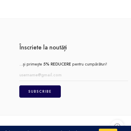
Înscriete la noutăți
...și primește
5% REDUCERE
pentru cumpărături!
Achitare
Politică de confidențialitate
Termeni și condiții