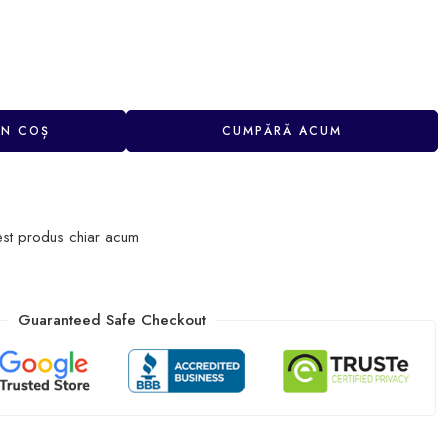
ÎN COȘ
CUMPĂRĂ ACUM
est produs chiar acum
Guaranteed Safe Checkout