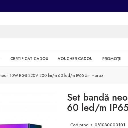
D
CERTIFICAT CADOU
VOUCHER CADOU
PROMOȚII
 neon 10W RGB 220V 200 lm/m 60 led/m IP65 5m Horoz
Set bandă ne
60 led/m IP6
Cod produs:
081030000101