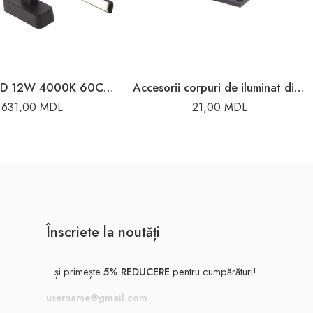
APLICA LED 12W 4000K 60CM IP44 NEGRU KEIRA
Accesorii corpuri de iluminat directionat Elmos
631,00
MDL
21,00
MDL
Înscriete la noutăți
...și primește
5% REDUCERE
pentru cumpărături!