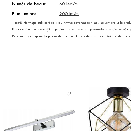
Număr de becuri
60 led/m
Flux luminos
200 lm/m
* Toată informația publicată pe site-ul www.electromagazin.md, inclusiv prețurile produse
Pentru mai multe informații cu privire la stocuri și costul produselor și serviciilor, vă
Parametrii și componența produsului pot fi modificate de producător fără preîntâmpina