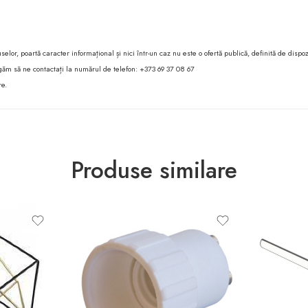
lor, poartă caracter informațional și nici într-un caz nu este o ofertă publică, definită de dispoz
 rugăm să ne contactați la numărul de telefon: +373 69 37 08 67
re.
Produse similare