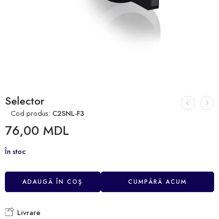
Selector
Cod produs:
C2SNL-F3
76,00
MDL
În stoc
ADAUGĂ ÎN COȘ
CUMPĂRĂ ACUM
Livrare