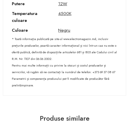
Putere
12W
Temperatura
4500K
culoare
Culoare
Negru
* Toată informația publicată pe site-ul www.electromagazin.md, inclusiv
prețurile produselor, poartă caracter informațional și nici într-un caz nu este o
ofertă publică, definită de dispozițiile articolelor 681 și 805 ale Codului civil al
R.M. Nr. 1107 din 06.06.2002.
Pentru mai multe informații cu privire la stocuri și costul produselor și
serviciilor, vă rugăm să ne contactați la numărul de telefon: +373 69 37 08 67
Parametrii și componența produsului pot fi modificate de producător fără
preîntâmpinare.
Produse similare