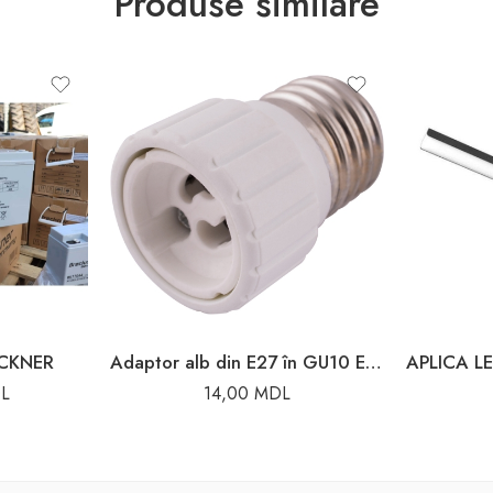
Produse similare
ECKNER
Adaptor alb din E27 în GU10 Enext
L
14,00
MDL