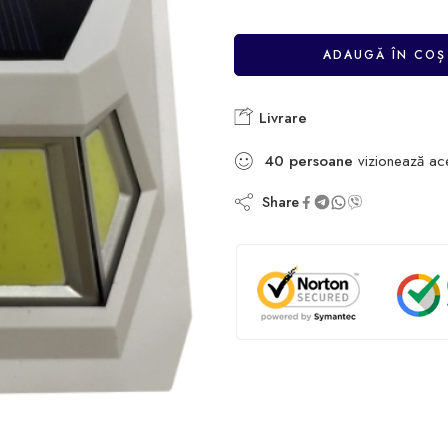
ADAUGĂ ÎN COȘ
Livrare
40
persoane
vizionează ac
Share