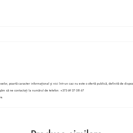
lor, poartă caracter informațional și nici într-un caz nu este o ofertă publică, definită de dispoz
 rugăm să ne contactați la numărul de telefon: +373 69 37 08 67
re.