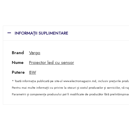
INFORMAȚII SUPLIMENTARE
Brand
Vargo
Nume
Proiector led cu sensor
Putere
8W
* Toată informația publicată pe site-ul www.electromagazin.md, inclusiv prețurile produse
Pentru mai multe informații cu privire la stocuri și costul produselor și serviciilor, vă
Parametrii și componența produsului pot fi modificate de producător fără preîntâmpina