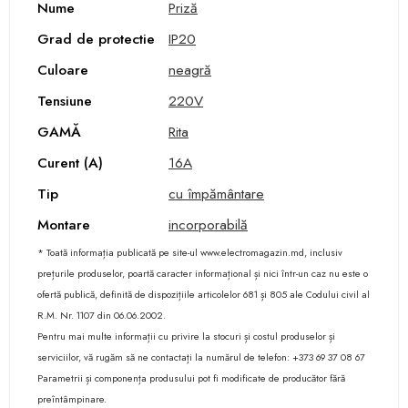
Nume
Priză
Grad de protectie
IP20
Culoare
neagră
Tensiune
220V
GAMĂ
Rita
Curent (A)
16A
Tip
cu împământare
Montare
incorporabilă
* Toată informația publicată pe site-ul www.electromagazin.md, inclusiv
prețurile produselor, poartă caracter informațional și nici într-un caz nu este o
ofertă publică, definită de dispozițiile articolelor 681 și 805 ale Codului civil al
R.M. Nr. 1107 din 06.06.2002.
Pentru mai multe informații cu privire la stocuri și costul produselor și
serviciilor, vă rugăm să ne contactați la numărul de telefon: +373 69 37 08 67
Parametrii și componența produsului pot fi modificate de producător fără
preîntâmpinare.