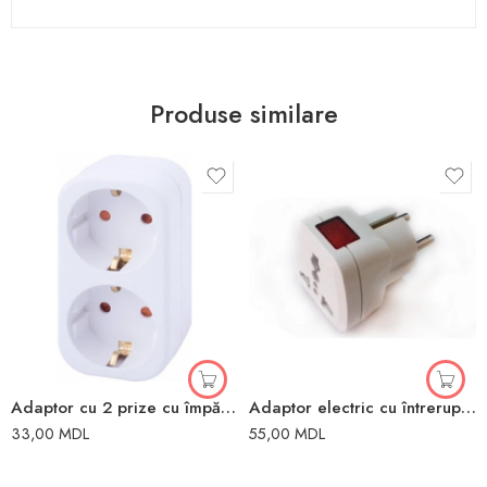
Produse similare
Adaptor cu 2 prize cu împământare alb 2P+PE 16A 220V Enext
Adaptor electric cu întrerupător alb 16A
33,00
MDL
55,00
MDL