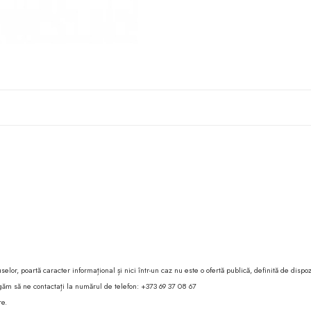
lor, poartă caracter informațional și nici într-un caz nu este o ofertă publică, definită de dispoz
 rugăm să ne contactați la numărul de telefon: +373 69 37 08 67
re.