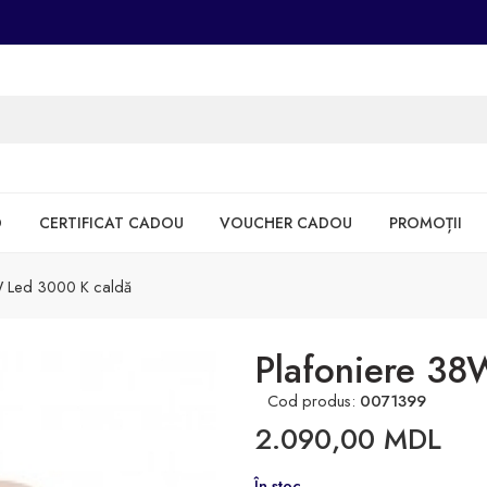
D
CERTIFICAT CADOU
VOUCHER CADOU
PROMOȚII
W Led 3000 K caldă
Plafoniere 38
Cod produs:
0071399
2.090,00
MDL
În stoc