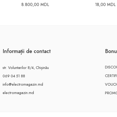
8.800,00
MDL
18,00
MDL
Informații de contact
Bonu
DISCO
str. Voluntarilor 8/4, Chișinău
CERTI
069 04 51 88
info@electromagazin.md
VOUC
electromagazin.md
PROMO