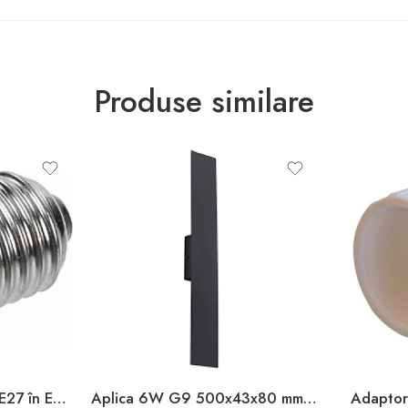
Produse similare
Adaptor soclu alb din E27 în E14 Enext
Aplica 6W G9 500x43x80 mm 220V IP20 TK Lighting
Adaptor