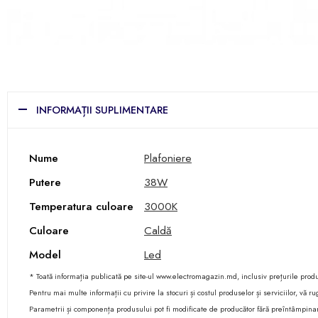
INFORMAȚII SUPLIMENTARE
Nume
Plafoniere
Putere
38W
Temperatura culoare
3000K
Culoare
Caldă
Model
Led
* Toată informația publicată pe site-ul www.electromagazin.md, inclusiv prețurile produse
Pentru mai multe informații cu privire la stocuri și costul produselor și serviciilor, vă
Parametrii și componența produsului pot fi modificate de producător fără preîntâmpina