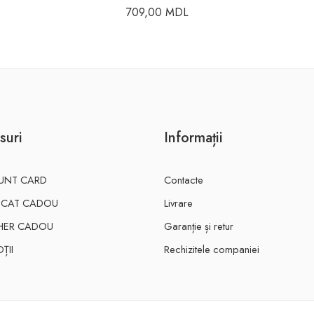
709,00
MDL
suri
Informații
UNT CARD
Contacte
FICAT CADOU
Livrare
HER CADOU
Garanție și retur
ȚII
Rechizitele companiei